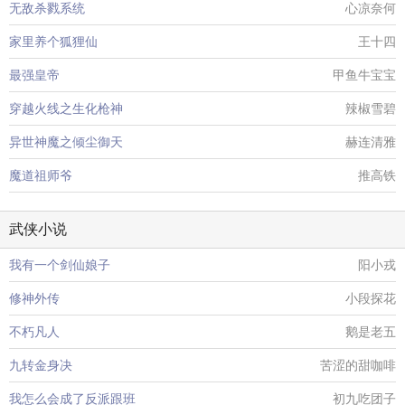
无敌杀戮系统
心凉奈何
家里养个狐狸仙
王十四
最强皇帝
甲鱼牛宝宝
穿越火线之生化枪神
辣椒雪碧
异世神魔之倾尘御天
赫连清雅
魔道祖师爷
推高铁
武侠小说
我有一个剑仙娘子
阳小戎
修神外传
小段探花
不朽凡人
鹅是老五
九转金身决
苦涩的甜咖啡
我怎么会成了反派跟班
初九吃团子