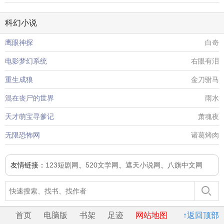
科幻小说
鹰眼神探
白奇
电影梦幻系统
右眼有泪
重生成狼
金刀驸马
混在丧尸的世界
雨水
天才萌宝寻爹记
萧魂夜
无限恐怖网
诸葛烤肉
友情链接：
123短剧网
、
520文学网
、
遮天小说网
、
八旗中文网
首页
电脑版
书架
足迹
网站地图
↑返回顶部