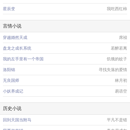
星辰变
我吃西红柿
言情小说
穿越婚然天成
席祯
盘龙之成长系统
若醉若离
我的左手里有一个帝国
饥饿的蚊子
洛阳锦
寻找失落的爱情
无良国师
林月初
小妖养成记
易语空
历史小说
回到天国当附马
平凡不是错