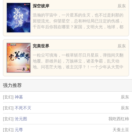
深空彼岸
辰东
浩瀚的宇宙中，一片星系的生灭，也不过是刹那的
斑驳流光。仰望星空，总有种结局已注定的伤感，
千百年后你我在哪里？家国，文明火光，地球，都
不过是深空中的一......
完美世界
辰东
一粒尘可填海，一根草斩尽日月星辰，弹指间天翻
地覆。群雄并起，万族林立，诸圣争霸，乱天动
地。问苍茫大地，谁主沉浮？！一个少年从大荒中
走出，一切从这里开......
强力推荐
[玄幻]
神墓
辰东
[玄幻]
不死不灭
辰东
[玄幻]
沧元图
我吃西红柿
[玄幻]
元尊
天蚕土豆