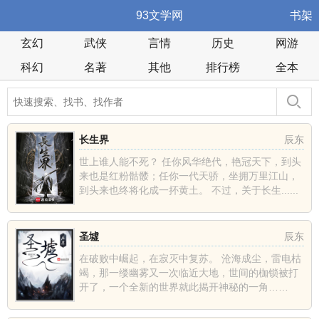
93文学网
书架
玄幻
武侠
言情
历史
网游
科幻
名著
其他
排行榜
全本
长生界
辰东
世上谁人能不死？ 任你风华绝代，艳冠天下，到头
来也是红粉骷髅；任你一代天骄，坐拥万里江山，
到头来也终将化成一抔黄土。 不过，关于长生......
圣墟
辰东
在破败中崛起，在寂灭中复苏。 沧海成尘，雷电枯
竭，那一缕幽雾又一次临近大地，世间的枷锁被打
开了，一个全新的世界就此揭开神秘的一角……
......