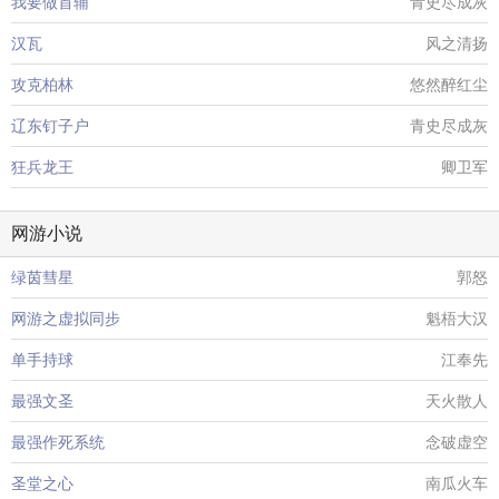
我要做首辅
青史尽成灰
汉瓦
风之清扬
攻克柏林
悠然醉红尘
辽东钉子户
青史尽成灰
狂兵龙王
卿卫军
网游小说
绿茵彗星
郭怒
网游之虚拟同步
魁梧大汉
单手持球
江奉先
最强文圣
天火散人
最强作死系统
念破虚空
圣堂之心
南瓜火车