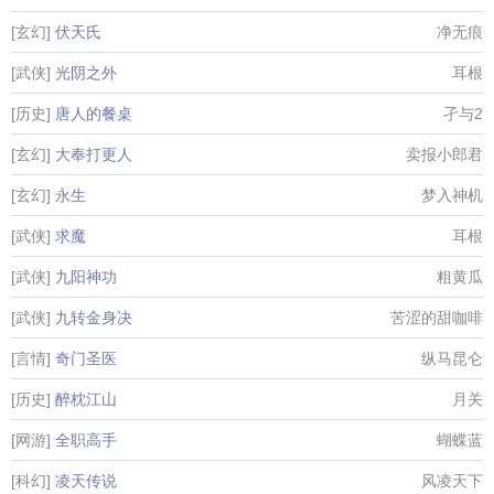
[玄幻]
伏天氏
净无痕
[武侠]
光阴之外
耳根
[历史]
唐人的餐桌
孑与2
[玄幻]
大奉打更人
卖报小郎君
[玄幻]
永生
梦入神机
[武侠]
求魔
耳根
[武侠]
九阳神功
粗黄瓜
[武侠]
九转金身决
苦涩的甜咖啡
[言情]
奇门圣医
纵马昆仑
[历史]
醉枕江山
月关
[网游]
全职高手
蝴蝶蓝
[科幻]
凌天传说
风凌天下