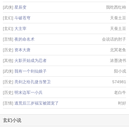
[武侠]
星辰变
我吃西红柿
[玄幻]
斗破苍穹
天蚕土豆
[玄幻]
大主宰
天蚕土豆
[言情]
夜的命名术
会说话的肘子
[历史]
资本大唐
北冥老鱼
[其他]
火影开始成为忍者
浓墨浇书
[武侠]
我有一个剑仙娘子
阳小戎
[历史]
亮剑之给孔捷当警卫
574981
[历史]
明末边军一小兵
老白牛
[言情]
逃荒后三岁福宝被团宠了
时好
玄幻小说