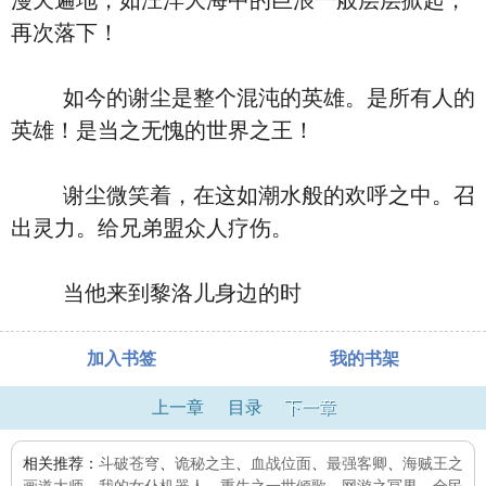
漫天遍地，如汪洋大海中的巨浪一般层层掀起，
再次落下！
如今的谢尘是整个混沌的英雄。是所有人的
英雄！是当之无愧的世界之王！
谢尘微笑着，在这如潮水般的欢呼之中。召
出灵力。给兄弟盟众人疗伤。
当他来到黎洛儿身边的时
加入书签
我的书架
上一章
目录
下一章
相关推荐：
斗破苍穹
、
诡秘之主
、
血战位面
、
最强客卿
、
海贼王之