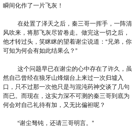
瞬间化作了一片飞灰！
在处置了泽天之后，秦三哥一挥手，一阵清
风吹来，将那飞灰尽皆卷走。做完这一切之后，
他才转过头，笑眯眯的望着谢尘说道：“兄弟，你
可知为何会有如此结果么？”
这个问题早已在谢尘的心中存在了许久，虽
然自己曾经在狼牙山烽烟台上来过一次归墟入
口，只不过那一次他只是与混沌药神交谈了几句
而已。而现在，这实力深不可测的秦三哥到底为
何会对自己礼待有加，又无比偏袒呢？
“谢尘驽钝，还请三哥明言。”