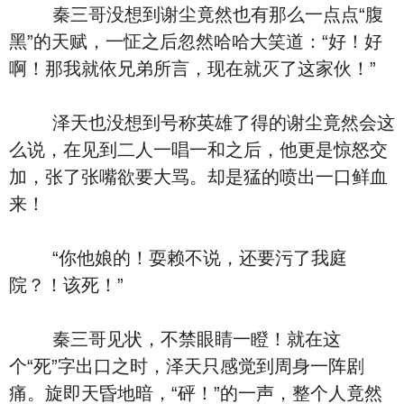
秦三哥没想到谢尘竟然也有那么一点点“腹
黑”的天赋，一怔之后忽然哈哈大笑道：“好！好
啊！那我就依兄弟所言，现在就灭了这家伙！”
泽天也没想到号称英雄了得的谢尘竟然会这
么说，在见到二人一唱一和之后，他更是惊怒交
加，张了张嘴欲要大骂。却是猛的喷出一口鲜血
来！
“你他娘的！耍赖不说，还要污了我庭
院？！该死！”
秦三哥见状，不禁眼睛一瞪！就在这
个“死”字出口之时，泽天只感觉到周身一阵剧
痛。旋即天昏地暗，“砰！”的一声，整个人竟然