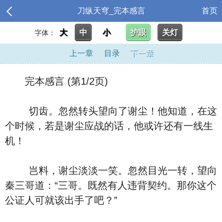
刀纵天穹_完本感言
首页
大
中
小
护眼
关灯
字体：
上一章
目录
下一章
完本感言 (第1/2页)
切齿。忽然转头望向了谢尘！他知道，在这
个时候，若是谢尘应战的话，他或许还有一线生
机！
岂料，谢尘淡淡一笑。忽然目光一转，望向
秦三哥道：“三哥。既然有人违背契约。那你这个
公证人可就该出手了吧？”