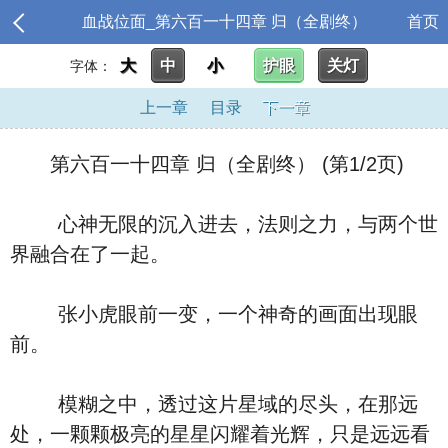
血战位面_第六百一十四章 归（全剧终）
首页
大
中
小
护眼
关灯
字体：
上一章
目录
下一章
第六百一十四章 归（全剧终） (第1/2页)
心神无限的沉入进去，法则之力，与两个世
界融合在了一起。
张小虎眼前一变，一个神奇的画面出现眼
前。
模糊之中，透过这片星域的尽头，在那远
处，一颗颗极亮的星星闪耀着光辉，只是远远看