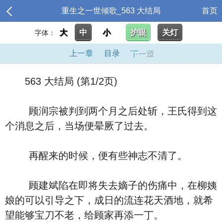
重生之一世倾歌_563 大结局
首页
大
中
小
护眼
关灯
字体：
上一章
目录
下一章
563 大结局 (第1/2页)
顾润宗被判到两个月之后处斩，王氏得到这
个消息之后，当场便晕厥了过去。
再醒来的时候，便有些神志不清了。
顾建斌陷在即将失去嫡子的伤痛中，在柳姨
娘的可以引导之下，成日的流连花天酒地，就希
望能够宝刀不老，给顾家再添一丁。