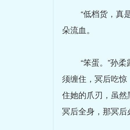
“低档货，真是让
朵流血。
“笨蛋。”孙柔露
须缠住，冥后吃惊
住她的爪刃，虽然
冥后全身，那冥后