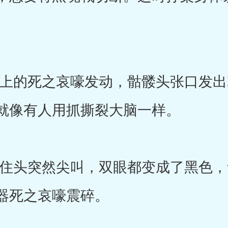
。
的死之哀嚎发动，骷髅头张口发出
就像有人用抓撕裂大脑一样。
头突然尖叫，双眼都变成了黑色，
器死之哀嚎震碎。