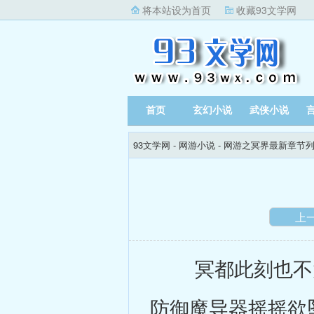
将本站设为首页
收藏93文学网
首页
玄幻小说
武侠小说
93文学网
-
网游小说
-
网游之冥界最新章节
上
冥都此刻也不太
防御魔导器摇摇欲