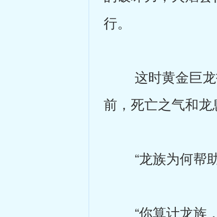
行。
这时黄金巨龙扑
前，死亡之气和龙
“龙族为何帮助人
“你算计龙族，想