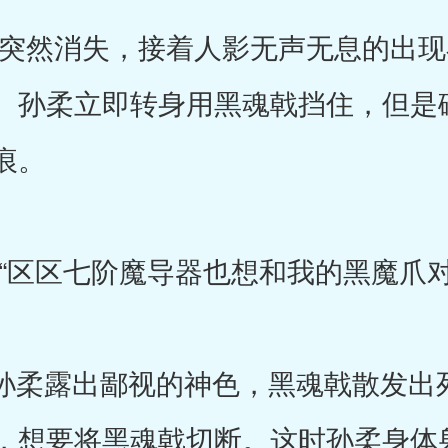
然消失，接着人影无声无息的出现
。孙柔立即转身用黑魂戟挡住，但是
痕。
区七阶魔导器也想和我的黑魔爪对
柔露出鄙视的神色，黑魂戟散发出
，想要将黑魂戟切断。这时孙柔身体