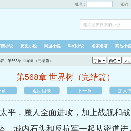
账号：
密码
言情小说
历史小说
网游小说
科幻小说
名家名著
其他小
列表
- 第568章 世界树（完结篇）
第568章 世界树（完结篇）
一章
返回目录
下一章
加入
平，魔人全面进攻，加上战舰和战
坠。城内石头和反抗军一起从密道进