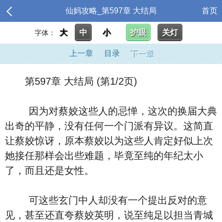
仙妈攻略_第597章 大结局
首页
大
中
小
护眼
关灯
字体：
上一章
目录
下一章
第597章 大结局 (第1/2页)
因为对蔡姣这些人的忌惮，这次的换届大典
出奇的平静，没有任何一个门派有异议。这简直
让蔡姣惊讶，原本蔡姣以为这些人肯定好似上次
她接任那样会出些难题，毕竟至纯的年纪太小
了，而且还是女性。
可这些玄门中人却没有一个提出反对的意
见，甚至还直夸蔡姣英明，说至纯足以担当青城