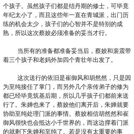
个孩子。虽然孩子们都是结丹期的修士，可毕竟
年纪太小了，而且这些年一直在青城派，出门历
练的机会太少，孩子们的心智并不是特别的成
熟，所以这次蔡姣必须准备的妥当才行。
当所有的准备都准备妥当后，蔡姣和裴震带
着三个孩子和老妈外加四个青壮年出发了。
这次送行的依旧是崔御风和胡然然，只是因
为至纯接任了掌门，而另外几个亲传弟子的修为
都已经毕竟筑基后期，所以几乎孩子们都前来送
行了。朱婵也来了，蔡姣他们离开后，朱婵就要
协助至纯处理门派的事情。蔡姣相信胡然然和崔
御风很快也会抵达小千世界的，而这边撑着门派
的就剩下朱婵和至纯了。若是没有太重要的事