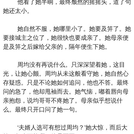
他看了她半晌，最终颓然的摇摇头，道了句
她还太小。
她自然不服，她哪里小了。她要及笄了。她
要接城主之位了，她很快也要成亲了。她母亲便
是及笄之后嫁给父亲的，隔年便生下她。
周均没有再说什么。只深深望着她，这目
光，让她心颤。周均从未这般看守她，她自然心
存疑惑。只是不论她如何追问，他也不答。最终
问的急了，他却甩袖而去。她气恼，嘟着唇向母
亲抱怨，说均哥哥不疼她了。母亲似乎想说什
么。最终只开口问了她一句。
‘夫婿人选可有想过周均？’她大惊，而后大