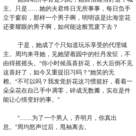
主。只是……她的夫君终日无所事事，每日负手
立于窗前，那样一个男子啊，明明该是比海堂花
还要耀眼的男子啊，如何能这般荒废下去？
于是，她成了个只知道玩乐享受的代理城
主。周均来寻她，见她望着园中的牡丹发怔，不
由得摇摇头。“你小时候虽喜折花，长大后倒不见
这喜好了，如今又重提旧习吗？”她笑的无
赖。“不可以吗？我发觉折花这习惯挺好，看着一
朵朵花在自己手中凋零，碎成无数瓣，实在是件
能让心情变好的事。”
“……为了一个男人，齐明月，你真出
息。”周均怒声过后，甩袖离去。