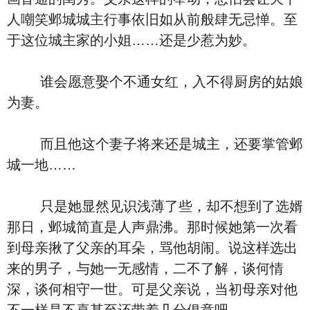
人嘲笑邺城城主行事依旧如从前般肆无忌惮。至
于这位城主家的小姐……还是少惹为妙。
谁会愿意娶个不通女红，入不得厨房的姑娘
为妻。
而且他这个妻子将来还是城主，还要掌管邺
城一地……
只是她显然见识浅薄了些，却不想到了选婿
那日，邺城简直是人声鼎沸。那时候她第一次看
到母亲揪了父亲的耳朵，骂他胡闹。说这样选出
来的男子，与她一无感情，二不了解，谈何情
深，谈何相守一世。可是父亲说，当初母亲对他