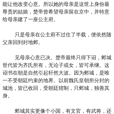
能让他改变心意。所以她的母亲是这世上身份最
尊贵的姑娘，楚帝曾希望母亲留在京中，并特意
给母亲建了一座公主府。
只是母亲在公主府不过住了半载，便依然随
父亲回到封地邺。
见母亲心意已决。楚帝最终只得下诏，邺城
世代皆为齐氏所有，无论子或女，皆可承继。这
诏书在朝是自然引起轩然大波。因为邺城，是唯
一不受朝廷约束的地界。以前魏氏皇朝所分封的
城池，皆已收回，受朝廷辖制，只邺城，独善其
身。
邺城其实更像个小国，有文官，有武将，还