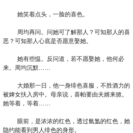
她笑着点头，一脸的喜色。
周均再问。问她可了解那人？可知那人的喜
恶？可知那人心底是否愿意娶她。
她有些愠。反问道，若不愿娶她，他何必
来。周均沉默……
大婚那一日，他一身绯色喜服，不胜酒力的
被婢女扶入房中。母亲说，喜帕要由夫婿来掀。
她等着，等着……
眼前，是浓浓的红色，透过氤氲的红色，她
隐约能看到男人绯色的身形。