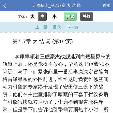
无敌骑士_第717章 大 结 局
首页
大
中
小
护眼
关灯
字体：
上一章
目录
下一章
第717章 大 结 局 (第1/2页)
李康率领着三艘豪杰战舰逃到白矮星原來的
轨道上后，还是觉得不放心，毕竟这里距离f-1不
算远，与手下们紧张商量一番后李康决定冒险向
格雷泽星系的外围前进，恰恰这时负责维修空间
动力引擎的专家终于发现了安田修三设下的陷
阱，他们在主控室排除了暗藏的三套干扰设备后
主引擎很快就被启动了，李康得到报告欣喜异
常，但是手下们告诉他引擎需要预热半小时，所