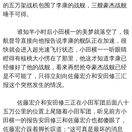
的五万架战机包围了李康的战舰，三艘豪杰战舰
唾手可得。
谁知半小时后小田横一的美梦就落空了，领
航督导直接向他报告说李康的舰队正在加速，很
快就会进入超光速飞行状态，小田横一一听眼睛
瞪得有核桃大小愣在了那里，他这才知道李康已
经修好了他的战舰，看來再想抢夺豪杰战舰已经
是不可能了，只得立刻向佐藤宏介和安田修三汇
报这个突然发生的情况。
佐藤宏介和安田修三正在小田军团后面八十
五万公里的位置上尾随着小田军团，听见前方小
田横一的报告安田修三和佐藤宏介也都傻眼了，
佐藤宏介跺着脚长叹道：“这可真是最坏的消息