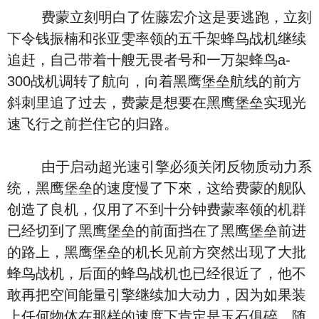
费蒙立刻明白了佐藤宏介这是要逃跑，立刻
下令钱振楠和张亚雯率领的五千架蜂鸟战机继续
追赶，自己带着十艘无畏者号和一万架蜂鸟a-
300战机调转了航向，向着黑鹰堡垒航线的前方
斜刺里追了过去，费蒙是想要在黑鹰堡垒实现光
速飞行之前拦住它的归路。
由于启动超光速引擎必须关闭反物质动力系
统，黑鹰堡垒的速度慢了下來，这给费蒙的舰队
创造了良机，仅用了不到十分钟费蒙率领的机群
已经切到了黑鹰堡垒的前面挡在了黑鹰堡垒前进
的路上，黑鹰堡垒的机长见前方突然出现了大批
蜂鸟战机，后面的蜂鸟战机也已经很近了，他不
敢再把空间能量引擎继续加大动力，因为如果装
上任何物体在那样的速度下肯定是玉石俱碎，随