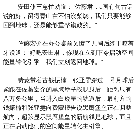
安田修三急忙劝道：“佐藤君，c国有句古话
说的好，留得青山在不怕沒柴烧，我们只要能够
回到地球，还是能够重整旗鼓的。”
佐藤宏介在办公桌前又踱了几圈后终于咬着
牙说道：“好吧安田君，你现在立刻下令启动空间
能量转化引擎，我们立刻返回地球。”
费蒙带着古钱振楠、张亚雯穿过一号月球后
紧跟在佐藤宏介的黑鹰堡垒战舰身后，距离只有
八万多公里，当进入白矮星的轨道后，最前方的
钱振楠和张亚雯向费蒙报告说黑鹰堡垒正在调整
航向，超弦显示黑鹰堡垒的新航线是地球，而且
正在启动他们的空间能量转化主引擎。