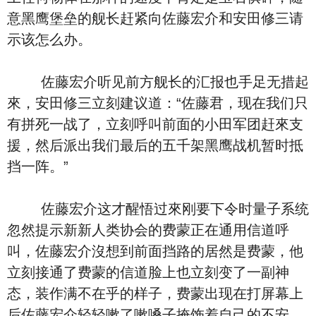
意黑鹰堡垒的舰长赶紧向佐藤宏介和安田修三请
示该怎么办。
佐藤宏介听见前方舰长的汇报也手足无措起
來，安田修三立刻建议道：“佐藤君，现在我们只
有拼死一战了，立刻呼叫前面的小田军团赶來支
援，然后派出我们最后的五千架黑鹰战机暂时抵
挡一阵。”
佐藤宏介这才醒悟过來刚要下令时量子系统
忽然提示新新人类协会的费蒙正在通用信道呼
叫，佐藤宏介沒想到前面挡路的居然是费蒙，他
立刻接通了费蒙的信道脸上也立刻变了一副神
态，装作满不在乎的样子，费蒙出现在打屏幕上
后佐藤宏介轻轻嗽了嗽嗓子掩饰着自己的不安，