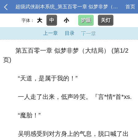
超级武侠副本系统_第五百零一章 似梦非梦（大结局）
首页
大
中
小
护眼
关灯
字体：
上一章
目录
下一章
第五百零一章 似梦非梦（大结局） (第1/2
页)
“天道，是属于我的！”
一人走了出来，低声吟笑。『言*情*首*xs.
“魔胎！”
吴明感受到对方身上的气息，脱口喊了出