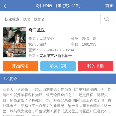
奇门圣医 目录 (共527章)
首页
奇门圣医
作者：纵马昆仑
分类：言情小说
状态：完结
字数：1681933
更新：2025-06-17 18:06:34
最新：
完本感言及新书预告
开始阅读
加入书架
我的书架
手机简介
三分天下诸葛亮，一统江山刘伯温！作为奇门之主刘伯温的儿子，刘
琏出生就笼罩着各种光环。但无论做奇门之主，还是做官，都很失
败，到最后落了个身死的下场。好在父亲给他的门主玉符救了他，身
死魂未灭，穿越到了六百年后的新世纪。这一世，我不再懦弱！这一
世，敢与我为敌者，堕落深渊！新书《从笑星走向巨星》已经发布，