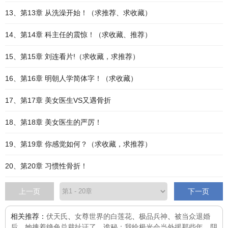
13、第13章 从洗澡开始！（求推荐、求收藏）
14、第14章 科主任的震惊！（求收藏、推荐）
15、第15章 刘连看片!（求收藏，求推荐）
16、第16章 明朝人学简体字！（求收藏）
17、第17章 美女医生VS又遇骨折
18、第18章 美女医生的严厉！
19、第19章 你感觉如何？（求收藏，求推荐）
20、第20章 习惯性骨折！
上一页
下一页
相关推荐：
伏天氏
、
女尊世界的白莲花
、
极品兵神
、
被当众退婚
后，她拽着绝色总裁扯证了
、
诡秘：我给极光会当外援那些年
、
阴