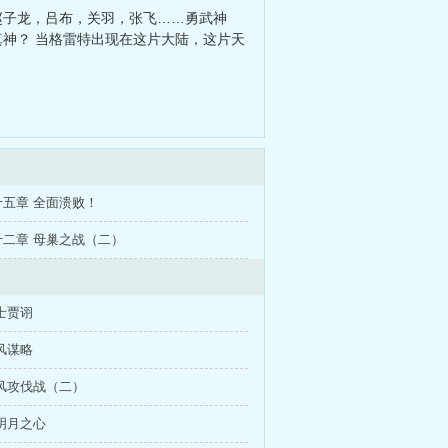
赵子龙，吕布，关羽，张飞……勇武神
真神？ 当格雷特出现在这片大陆，这片天
五章 全面溃败！
二章 母巢之战（二）
士贾诩
风谋略
风攻伐战（二）
明月之心