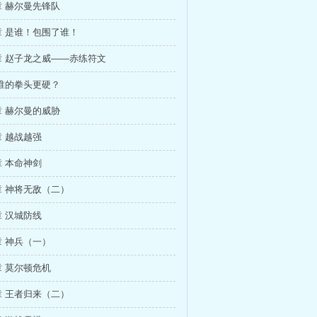
 赫尔曼先锋队
 是谁！包围了谁！
章 赵子龙之威——赤练符文
谁的拳头更硬？
 赫尔曼的威胁
 越战越强
 本命神剑
 神将无敌（二）
 汉城防线
 神兵（一）
 莫尔顿危机
 王者归来（二）