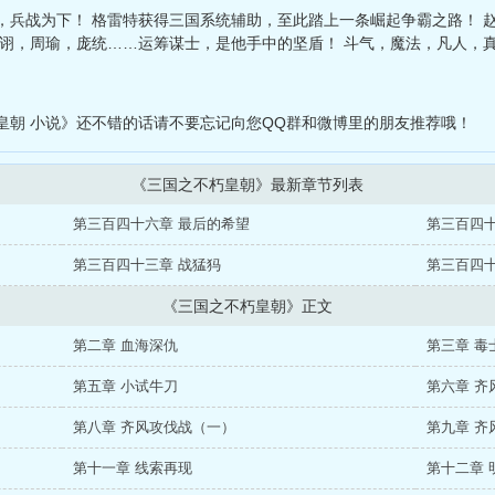
，兵战为下！ 格雷特获得三国系统辅助，至此踏上一条崛起争霸之路！ 
贾诩，周瑜，庞统……运筹谋士，是他手中的坚盾！ 斗气，魔法，凡人，
皇朝 小说》还不错的话请不要忘记向您QQ群和微博里的朋友推荐哦！
《三国之不朽皇朝》最新章节列表
第三百四十六章 最后的希望
第三百四十
第三百四十三章 战猛犸
第三百四十
《三国之不朽皇朝》正文
第二章 血海深仇
第三章 毒
第五章 小试牛刀
第六章 齐
第八章 齐风攻伐战（一）
第九章 齐
第十一章 线索再现
第十二章 