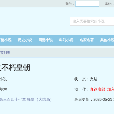
账号：
密码
言情小说
历史小说
网游小说
科幻小说
名家名著
其他小
章节列表
之不朽皇朝
小说
状 态：完结
草鸠
动 作：
直达底部
加
第三百四十七章 锋皇（大结局）
最后更新：2026-05-29 1