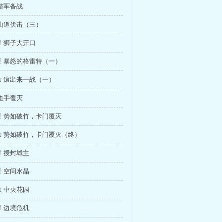
整军备战
山道伏击（三）
 狮子大开口
 暴怒的格雷特（一）
 滚出来一战（一）
血手覆灭
 势如破竹，卡门覆灭
章 势如破竹，卡门覆灭（终）
 授封城主
 空间水晶
 中央花园
 边境危机