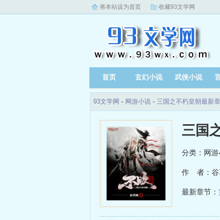
将本站设为首页
收藏93文学网
首页
玄幻小说
武侠小说
93文学网
-
网游小说
-
三国之不朽皇朝最新
三国
分类：网游
作 者：谷
最新章节：