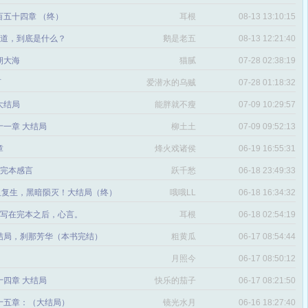
百五十四章 （终）
耳根
08-13 13:10:15
章 道，到底是什么？
鹅是老五
08-13 12:21:40
朝大海
猫腻
07-28 02:38:19
言
爱潜水的乌贼
07-28 01:18:32
 大结局
能胖就不瘦
07-09 10:29:57
十一章 大结局
柳土土
07-09 09:52:13
章
烽火戏诸侯
06-19 16:55:31
章 完本感言
跃千愁
06-18 23:49:33
道祖复生，黑暗陨灭！大结局（终）
哦哦LL
06-18 16:34:32
章 写在完本之后，心言。
耳根
06-18 02:54:19
 结局，刹那芳华（本书完结）
粗黄瓜
06-17 08:54:44
月照今
06-17 08:50:12
十四章 大结局
快乐的茄子
06-17 08:21:50
十五章：（大结局）
镜光水月
06-16 18:27:40