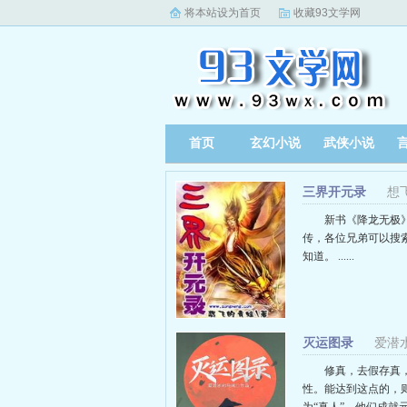
将本站设为首页
收藏93文学网
首页
玄幻小说
武侠小说
三界开元录
想
新书《降龙无极
传，各位兄弟可以搜
知道。 ......
灭运图录
爱潜
修真，去假存真
性。能达到这点的，