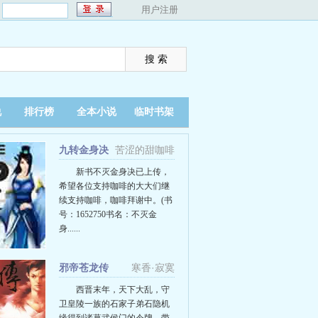
：
用户注册
说
排行榜
全本小说
临时书架
九转金身决
苦涩的甜咖啡
新书不灭金身决已上传，
希望各位支持咖啡的大大们继
续支持咖啡，咖啡拜谢中。(书
号：1652750书名：不灭金
身......
邪帝苍龙传
寒香·寂寞
西晋末年，天下大乱，守
卫皇陵一族的石家子弟石隐机