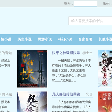
账号：
密码
言情小说
历史小说
网游小说
科幻小说
名家名著
其他小
飞的青蛙
快穿之神级捕快系
柳土土
统
》已经上
一招失误，坏蛋满地？不
索一下就
存在的！看他系统在手，坏人
难走！某日，无良某主在
哼，“无敌是多么，多么寂
寞……”某系统......
水的乌贼
凡人修仙传仙界篇
忘语
，照见本
凡人修仙传仙界篇无弹窗
则被称
最新章节由网友提供，《凡人