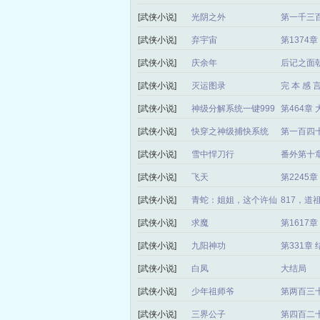
[武侠小说]
光阴之外
第一千三
[武侠小说]
弃宇宙
第1374
[武侠小说]
庆余年
后记之面
[武侠小说]
灭运图录
完 本 感 
[武侠小说]
神级分解系统一键999
第464章
级
[武侠小说]
快穿之神级捕快系统
第一百四
[武侠小说]
雪中悍刀行
番外第十
[武侠小说]
飞天
第2245
[武侠小说]
青蛇：姐姐，这个许仙
817，
我要了！
[武侠小说]
求魔
第1617
[武侠小说]
九阳神功
第331章
[武侠小说]
白凤
大结局
[武侠小说]
少年祖师爷
第两百三
[武侠小说]
三界公子
第四百二