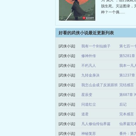
为“真人”，他们成就
脱生死。灭运图录，
种？一个偶......
好看的武侠小说最近更新列表
[武侠小说]
我有一个剑仙娘子
第七百一
[武侠小说]
修神外传
第5281
[武侠小说]
不朽凡人
我本一凡
[武侠小说]
九转金身决
第1237
[武侠小说]
我怎么会成了反派跟班
完结感言
[武侠小说]
星辰变
第687章
[武侠小说]
问道红尘
后记
[武侠小说]
道君
完本感言
[武侠小说]
凡人修仙传仙界篇
仙界篇完
凡人修仙故
[武侠小说]
神秘复苏
番外：第