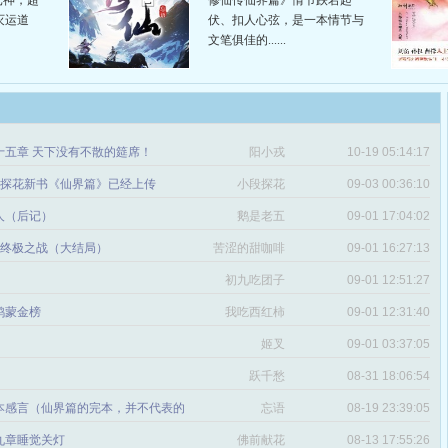
元神，超
修仙传仙界篇》情节跌宕起
灭运道
伏、扣人心弦，是一本情节与
文笔俱佳的......
十五章 天下没有不散的筵席！
阳小戎
10-19 05:14:17
章 探花新书《仙界篇》已经上传
小段探花
09-03 00:36:10
人（后记）
鹅是老五
09-01 17:04:02
章 终极之战（大结局）
苦涩的甜咖啡
09-01 16:27:13
初九吃团子
09-01 12:51:27
 鸿蒙金榜
我吃西红柿
09-01 12:31:40
姬叉
09-01 03:37:05
跃千愁
08-31 18:06:54
本感言（仙界篇的完本，并不代表的
忘语
08-19 23:39:05
事的结束^^）
九章睡觉关灯
佛前献花
08-13 17:55:26