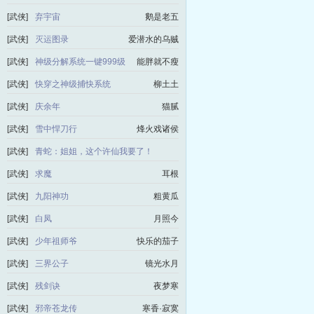
[武侠]
弃宇宙
鹅是老五
[武侠]
灭运图录
爱潜水的乌贼
[武侠]
神级分解系统一键999级
能胖就不瘦
[武侠]
快穿之神级捕快系统
柳土土
[武侠]
庆余年
猫腻
[武侠]
雪中悍刀行
烽火戏诸侯
[武侠]
青蛇：姐姐，这个许仙我要了！
哦哦LL
[武侠]
求魔
耳根
[武侠]
九阳神功
粗黄瓜
[武侠]
白凤
月照今
[武侠]
少年祖师爷
快乐的茄子
[武侠]
三界公子
镜光水月
[武侠]
残剑诀
夜梦寒
[武侠]
邪帝苍龙传
寒香·寂寞