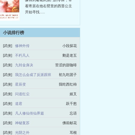
缘得到诸葛武侯门的令牌，带
着寄居在他右臂里的西晋公主
开始寻找......
小说排行榜
[武侠]
修神外传
小段探花
[武侠]
不朽凡人
鹅是老五
[武侠]
九转金身决
苦涩的甜咖啡
[武侠]
我怎么会成了反派跟班
初九吃团子
[武侠]
星辰变
我吃西红柿
[武侠]
问道红尘
姬叉
[武侠]
道君
跃千愁
[武侠]
凡人修仙传仙界篇
忘语
[武侠]
神秘复苏
佛前献花
[武侠]
光阴之外
耳根